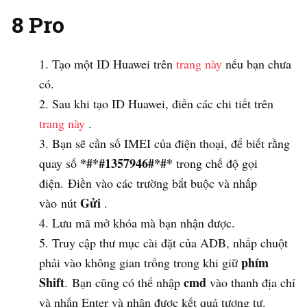
8 Pro
Tạo một ID Huawei trên
trang này
nếu bạn chưa
có.
Sau khi tạo ID Huawei, điền các chi tiết trên
trang này
.
Bạn sẽ cần số IMEI của điện thoại, để biết rằng
*#*#1357946#*#*
quay số
trong chế độ gọi
điện. Điền vào các trường bắt buộc và nhấp
Gửi
vào nút
.
Lưu mã mở khóa mà bạn nhận được.
Truy cập thư mục cài đặt của ADB, nhấp chuột
phím
phải vào không gian trống trong khi giữ
Shift
cmd
. Bạn cũng có thể nhập
vào thanh địa chỉ
và nhấn Enter và nhận được kết quả tương tự.