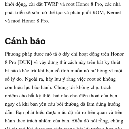
khởi động, cài đặt TWRP và root Honor 8 Pro, các nhà
phát triển sẽ sớm có thể tạo và phân phối ROM, Kernel
và mod Honor 8 Pro.
Cảnh báo
Phương pháp được mô tả ở đây chỉ hoạt động trên Honor
8 Pro [DUK] vì vậy đừng thử cách này trên bất kỳ thiết
bị nào khác trừ khi bạn cố tình muốn nó hư hỏng vì một
số lý do. Ngoài ra, hãy lưu ý rằng việc root sẽ không
còn hiệu lực bảo hành. Chúng tôi không chịu trách
nhiệm cho bất kỳ thiệt hại nào cho điện thoại của bạn
ngay cả khi bạn yêu cầu bồi thường đã làm đúng hướng
dẫn. Bạn phải hiểu được mức độ rủi ro liên quan và tiến
hành theo trách nhiệm của bạn. Điều đó nói rằng, chúng
tôi rất vui khi được trợ giúp trong bất kỳ trường hợp nào.