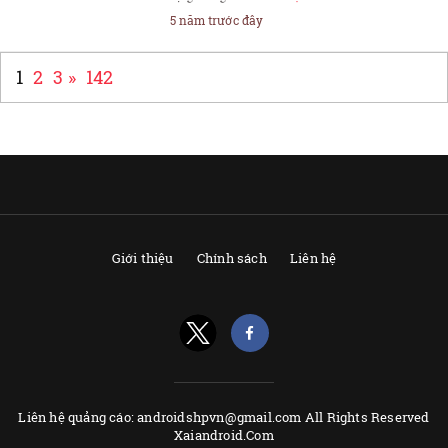
5 năm trước đây
1
2
3
»
142
Giới thiệu
Chính sách
Liên hệ
Liên hệ quảng cáo: androidshpvn@gmail.com All Rights Reserved
Xaiandroid.Com