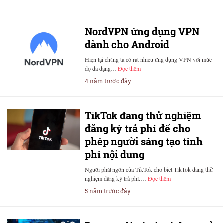
NordVPN ứng dụng VPN
dành cho Android
Hiện tại chúng ta có rất nhiều ứng dụng VPN với mức
độ đa dạng…
Đọc thêm
4 năm trước đây
TikTok đang thử nghiệm
đăng ký trả phí để cho
phép người sáng tạo tính
phí nội dung
Người phát ngôn của TikTok cho biết TikTok đang thử
nghiệm đăng ký trả phí.…
Đọc thêm
5 năm trước đây