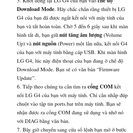
chế độ
Khởi động lại LG G4 của bạn vào
Download Mode
. Hãy chắc chắn rằng thiết bị LG
G4 của bạn đã được ngắt kết nối với máy tính của
bạn và tắt hoàn toàn. Chờ 5 đến 6 giây sau khi màn
nút tăng âm lượng
hình tắt đi, bạn giữ
(Volume
nút nguồn
Up) và
(Power) một lần nữa, kết nối G4
của bạn với máy tính bằng cáp USB. Khi màn hình
LG G4, lúc này điện thoại của bạn đang ở chế độ
Download Mode. Bạn sẽ có văn bản “Firmware
Update”.
cổng COM
Tiếp theo chúng ta cần tìm ra
kết
nối LG G4 của bạn với máy tính. Chỉ cần nhấp đúp
chuột vào tập tin ports.bat trên máy tính. Bạn sẽ
nhận được ra cổng COM đang sử dụng và nhớ nó
với DIAG bằng văn bản.
Bây giờ chuyển sang cửa sổ lệnh bạn mở ở bước