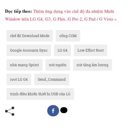
Đọc tiếp theo:
Thêm ứng dụng vào chế độ đa nhiệm Multi
Window trên LG G4, G3, G Flex, G Pro 2, G Pad / G Vista »
chế độ Download Mode
cổng COM
Google Accounts Sync
LG G4
Low Effort Root
nhà mạng Sprint
nút nguồn
nút tăng âm lượng
root LG G4
Send_Command
trình điều khiển thiết bị USB của LG