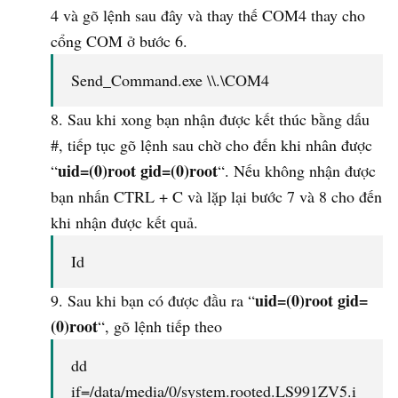
4 và gõ lệnh sau đây và thay thế COM4 thay cho
cổng COM ở bước 6.
Send_Command.exe \\.\COM4
Sau khi xong bạn nhận được kết thúc bằng dấu
#, tiếp tục gõ lệnh sau chờ cho đến khi nhân được
uid=(0)root gid=(0)root
“
“. Nếu không nhận được
bạn nhấn CTRL + C và lặp lại bước 7 và 8 cho đến
khi nhận được kết quả.
Id
uid=(0)root gid=
Sau khi bạn có được đầu ra “
(0)root
“, gõ lệnh tiếp theo
dd
if=/data/media/0/system.rooted.LS991ZV5.i