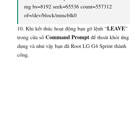
mg bs=8192 seek=65536 count=557312
of=/dev/block/mmcblk0
LEAVE
Khi kết thúc hoạt động bạn gõ lệnh “
”
Command Prompt
trong cửa sổ
để thoát khỏi ứng
dụng và như vậy bạn đã Root LG G4 Sprint thành
công.