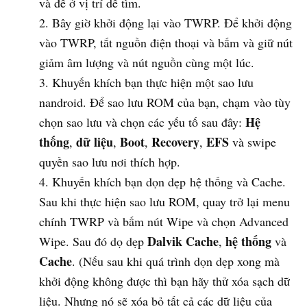
và để ở vị trí dễ tìm.
Bây giờ khởi động lại vào TWRP. Để khởi động
vào TWRP, tắt nguồn điện thoại và bấm và giữ nút
giảm âm lượng và nút nguồn cùng một lúc.
Khuyến khích bạn thực hiện một sao lưu
nandroid. Để sao lưu ROM của bạn, chạm vào tùy
Hệ
chọn sao lưu và chọn các yếu tố sau đây:
thống
dữ liệu
Boot
Recovery
EFS
,
,
,
,
và swipe
quyền sao lưu nơi thích hợp.
Khuyến khích bạn dọn dẹp hệ thống và Cache.
Sau khi thực hiện sao lưu ROM, quay trở lại menu
chính TWRP và bấm nút Wipe và chọn Advanced
Dalvik Cache
hệ thống
Wipe. Sau đó dọ dẹp
,
và
Cache
. (Nếu sau khi quá trình dọn dẹp xong mà
khởi động không được thì bạn hãy thử xóa sạch dữ
liệu. Nhưng nó sẽ xóa bỏ tất cả các dữ liệu của