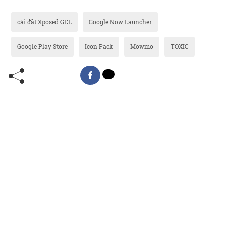
cài đặt Xposed GEL
Google Now Launcher
Google Play Store
Icon Pack
Mowmo
TOXIC