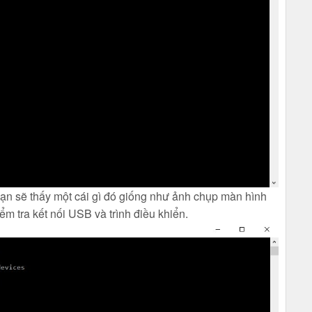
bạn sẽ thấy một cái gì đó giống như ảnh chụp màn hình
ểm tra kết nối USB và trình điều khiển.