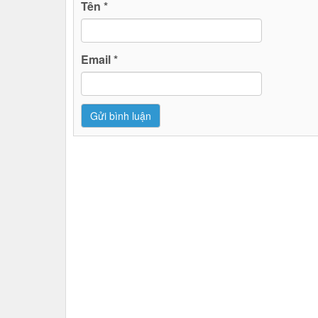
Tên
*
Email
*