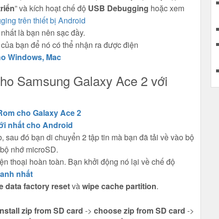
riển
” và kích hoạt chế độ
USB Debugging
hoặc xem
ng trên thiết bị Android
 nhất là bạn nên sạc đầy.
 của bạn để nó có thể nhận ra được điện
ho Windows, Mac
cho Samsung Galaxy Ace 2 với
 Rom cho Galaxy Ace 2
i nhất cho Android
b, sau đó bạn di chuyển 2 tập tin mà bạn đã tải về vào bộ
c bộ nhớ microSD.
điện thoại hoàn toàn. Bạn khởi động nó lại về chế độ
anh nhất
e data factory reset
và
wipe cache partition
.
nstall zip from SD card
->
choose zip from SD card
->