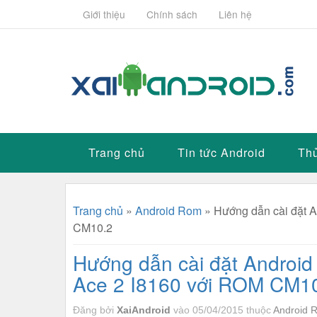
Giới thiệu
Chính sách
Liên hệ
Trang chủ
Tin tức Android
Thủ
Trang chủ
»
Android Rom
»
Hướng dẫn cài đặt 
CM10.2
Hướng dẫn cài đặt Android
Ace 2 I8160 với ROM CM1
Đăng bởi
XaiAndroid
vào 05/04/2015
thuộc
Android 