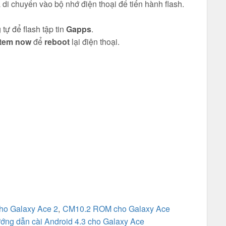
i chuyển vào bộ nhớ điện thoại để tiến hành flash.
tự để flash tập tin
Gapps
.
stem now
để
reboot
lại điện thoại.
cho Galaxy Ace 2
,
CM10.2 ROM cho Galaxy Ace
ớng dẫn cài Android 4.3 cho Galaxy Ace