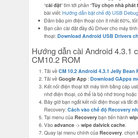
“
cài đặt
” tìm tới phần “
Tùy chọn nhà phát t
bài viết:
Hướng dẫn bật chế độ USB Debuggi
Đảm bảo pin điện thoại còn ít nhất 60%, tốt
Bạn cần cài đặt đầy đủ Driver cho máy tính
thoại:
Download Android USB Drivers c
Hướng dẫn cài Android 4.3.1 
CM10.2 ROM
Tải về
CM 10.2 Android 4.3.1 Jelly Bean
Tải về
Google App
:
Download GApps mớ
Kết nối điện thoại tới máy tính bằng cáp us
nhớ điện thoại, có thể là bộ nhớ trong hoặ
Bây giờ bạn ngắt kết nối điện thoại và tắt 
Recovery:
Cách vào chế độ Recovery nh
Tại menu của
Recovery
bạn tiến hành
wip
Vào
advance
->
wipe dalvick cache
.
Quay lại menu chính của
Recovery
. chọn
i