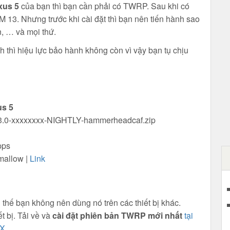
xus 5
của bạn thì bạn cần phải có TWRP. Sau khi có
M 13. Nhưng trước khi cài đặt thì bạn nên tiến hành sao
n, … và mọi thứ.
nh thì hiệu lực bảo hành không còn vì vậy bạn tụ chịu
us 5
13.0-xxxxxxxx-NIGHTLY-hammerheadcaf.zip
pps
mallow |
Link
 thế bạn không nên dùng nó trên các thiết bị khác.
 bị. Tải về và
cài đặt phiên bản TWRP mới nhất
tại
5X
.