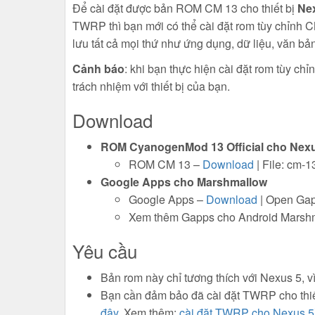
Để cài đặt được bản ROM CM 13 cho thiết bị
Ne
TWRP thì bạn mới có thể cài đặt rom tùy chỉnh C
lưu tất cả mọi thứ như ứng dụng, dữ liệu, văn bả
Cảnh báo
: khi bạn thực hiện cài đặt rom tùy chỉ
trách nhiệm với thiết bị của bạn.
Download
ROM CyanogenMod 13 Official cho Nex
ROM CM 13 –
Download
| File: cm-
Google Apps cho Marshmallow
Google Apps –
Download
| Open Ga
Xem thêm Gapps cho Android Marsh
Yêu cầu
Bản rom này chỉ tương thích với Nexus 5, vì
Bạn cần đảm bảo đã cài đặt TWRP cho thiết
đây
. Xem thêm:
cài đặt TWRP cho Nexus 