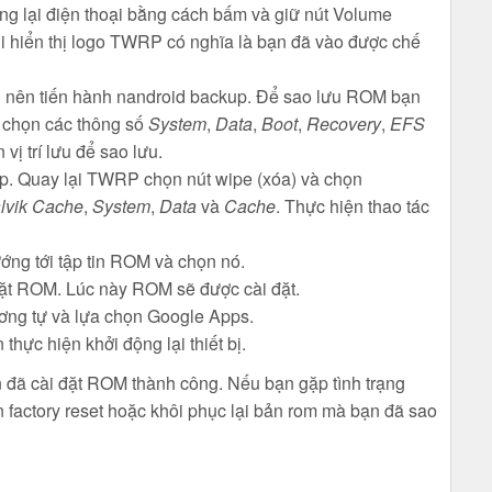
ộng lại điện thoại bằng cách bấm và giữ nút Volume
hi hiển thị logo TWRP có nghĩa là bạn đã vào được chế
 nên tiến hành nandroid backup. Để sao lưu ROM bạn
 chọn các thông số
System
,
Data
,
Boot
,
Recovery
,
EFS
vị trí lưu để sao lưu.
ẹp. Quay lại TWRP chọn nút wipe (xóa) và chọn
lvik Cache
,
System
,
Data
và
Cache
. Thực hiện thao tác
ớng tới tập tin ROM và chọn nó.
đặt ROM. Lúc này ROM sẽ được cài đặt.
ơng tự và lựa chọn Google Apps.
hực hiện khởi động lại thiết bị.
n đã cài đặt ROM thành công. Nếu bạn gặp tình trạng
ện factory reset hoặc khôi phục lại bản rom mà bạn đã sao