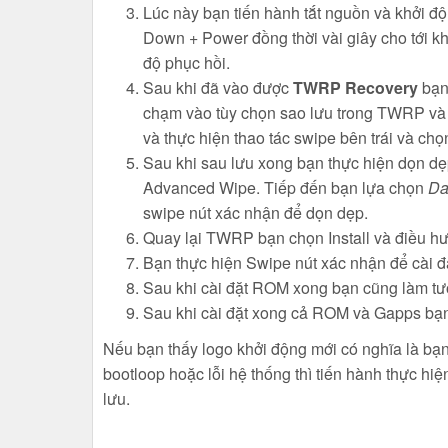
Lúc này bạn tiến hành tắt nguồn và khởi đ
Down + Power đồng thời vài giây cho tới k
độ phục hồi.
Sau khi đã vào được
TWRP Recovery
bạn
chạm vào tùy chọn sao lưu trong TWRP và
và thực hiện thao tác swipe bên trái và chọn 
Sau khi sau lưu xong bạn thực hiện dọn d
Advanced Wipe. Tiếp đến bạn lựa chọn
Da
swipe nút xác nhận để dọn dẹp.
Quay lại TWRP bạn chọn Install và điều hư
Bạn thực hiện Swipe nút xác nhận để cài 
Sau khi cài đặt ROM xong bạn cũng làm tư
Sau khi cài đặt xong cả ROM và Gapps bạn t
Nếu bạn thấy logo khởi động mới có nghĩa là bạ
bootloop hoặc lỗi hệ thống thì tiến hành thực hi
lưu.