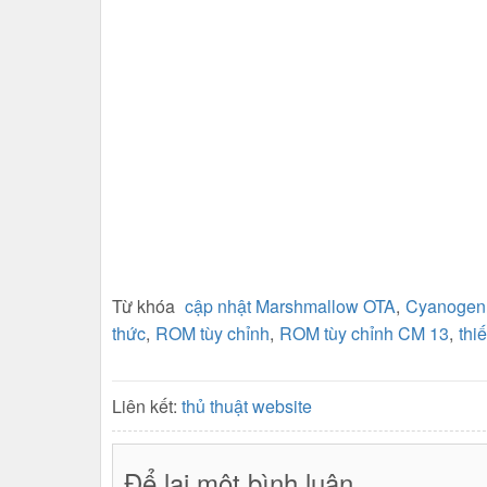
Từ khóa
cập nhật Marshmallow OTA
,
Cyanoge
thức
,
ROM tùy chỉnh
,
ROM tùy chỉnh CM 13
,
thi
Liên kết:
thủ thuật website
Để lại một bình luận