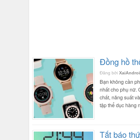
Đồng hồ th
Đăng bởi
XaiAndro
Bạn không cần phả
nhất cho phụ nữ. 
chất, năng suất v
tập thể dục hàng
Tắt báo thứ