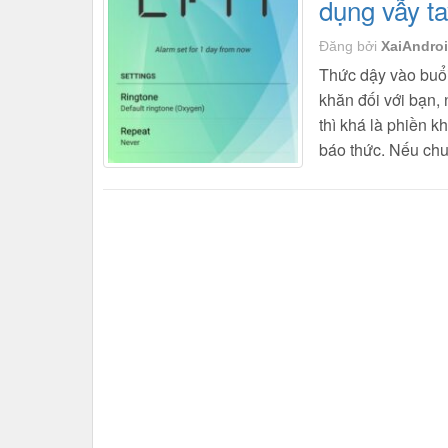
dụng vẫy t
Đăng bởi
XaiAndro
Thức dậy vào buổi
khăn đối với bạn,
thì khá là phiền kh
báo thức. Nếu ch