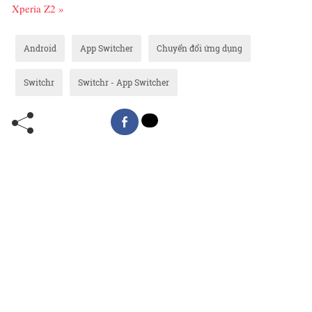
Xperia Z2 »
Android
App Switcher
Chuyển đổi ứng dụng
Switchr
Switchr - App Switcher