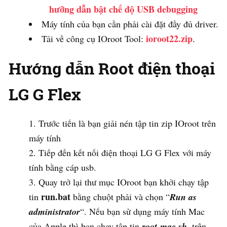
hưỡng dẫn bật chế độ USB debugging
Máy tính của bạn cần phải cài đặt đầy đủ driver.
ioroot22.zip
Tải về công cụ IOroot Tool:
.
Hướng dẫn Root điện thoại
LG G Flex
Trước tiến là bạn giải nén tập tin zip IOroot trên
máy tính
Tiếp đến kết nối điện thoại LG G Flex với máy
tính bằng cáp usb.
Quay trở lại thư mục IOroot bạn khởi chạy tập
run.bat
tin
bằng chuột phải và chọn “
Run as
administrator
“. Nếu bạn sử dụng máy tính Mac
của Apple thì bạn chạy tập tin
root-mac.sh
, trên