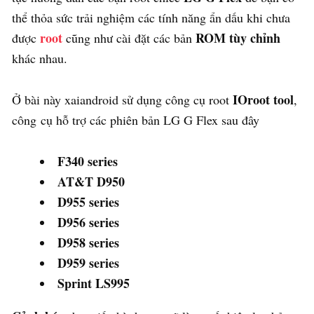
thể thỏa sức trải nghiệm các tính năng ẩn dấu khi chưa
root
ROM tùy chỉnh
được
cũng như cài đặt các bản
khác nhau.
IOroot tool
Ở bài này xaiandroid sử dụng công cụ root
,
công cụ hỗ trợ các phiên bản LG G Flex sau đây
F340 series
AT&T D950
D955 series
D956 series
D958 series
D959 series
Sprint LS995