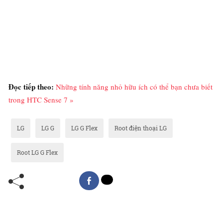
Đọc tiếp theo:
Những tính năng nhỏ hữu ích có thể bạn chưa biết
trong HTC Sense 7 »
LG
LG G
LG G Flex
Root điện thoại LG
Root LG G Flex