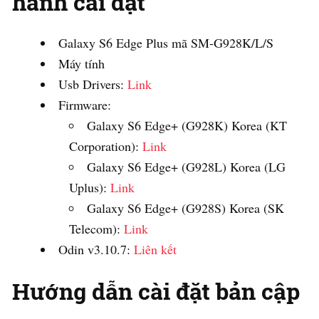
hành cài đặt
Galaxy S6 Edge Plus mã SM-G928K/L/S
Máy tính
Usb Drivers:
Link
Firmware:
Galaxy S6 Edge+ (G928K) Korea (KT
Corporation):
Link
Galaxy S6 Edge+ (G928L) Korea (LG
Uplus):
Link
Galaxy S6 Edge+ (G928S) Korea (SK
Telecom):
Link
Odin v3.10.7:
Liên kết
Hướng dẫn cài đặt bản cập