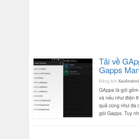
Tải về GApp
Gapps Man
Đăng bởi
XaiAndro
GApps là gói gồm
và nếu như điện t
quả cũng như đa d
gói Gapps. Tuy n